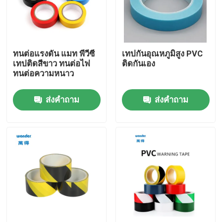
รายการ VR
ทนต่อแรงดัน แมท พีวีซี
เทปกันอุณหภูมิสูง PVC
เกี่ยวกับเรา
เทปติดสีขาว ทนต่อไฟ
ติดกันเอง
ทนต่อความหนาว
ทัวร์โรงงาน
ส่งคำถาม
ส่งคำถาม
การควบคุมคุณภาพ
ติดต่อเรา
ข่าว
กรณี