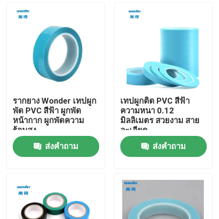
รากยาง Wonder เทปผูก
เทปผูกติด PVC สีฟ้า
พัด PVC สีฟ้า ผูกพัด
ความหนา 0.12
หน้ากาก ผูกพัดความ
มิลลิเมตร สวยงาม สาย
ร้อนสูง
ละเอียด
ส่งคำถาม
ส่งคำถาม
บ้าน
สินค้า
วิดีโอ