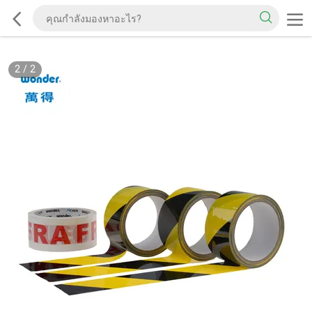
2
/
2