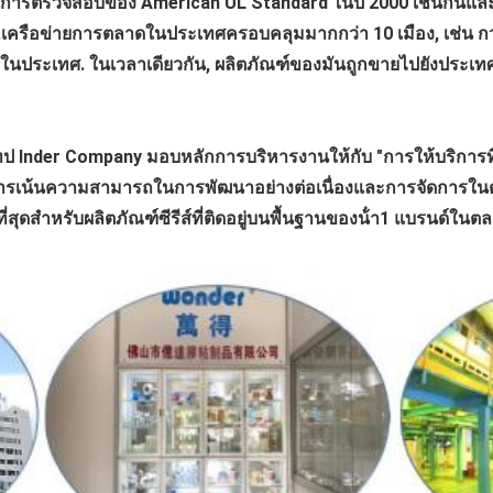
านการตรวจสอบของ American UL Standard ในปี 2000 เช่นกันและม
ครือข่ายการตลาดในประเทศครอบคลุมมากกว่า 10 เมือง, เช่น กวางโ
้ใช้ในประเทศ. ในเวลาเดียวกัน, ผลิตภัณฑ์ของมันถูกขายไปยังประเทศ
ทป Inder Company มอบหลักการบริหารงานให้กับ "การให้บริการที่ด
ง "การเน้นความสามารถในการพัฒนาอย่างต่อเนื่องและการจัดการในต
่สุดสําหรับผลิตภัณฑ์ซีรีส์ที่ติดอยู่บนพื้นฐานของน้ํา1 แบรนด์ใน