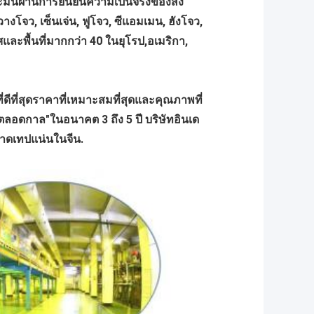
ันผ่านการยืนยันความเป็นจริงของสิ่ง
จว, เซ็นเจ่น, ฟูโจว, ซีแอมเมน, ฮังโจว,
และพื้นที่มากกว่า 40 ในยุโรป,อเมริกา,
ีที่สุดราคาที่เหมาะสมที่สุดและคุณภาพที่
ลอดกาล"ในอนาคต 3 ถึง 5 ปี บริษัทอินเด
ตลาดเทปแน่นในจีน.