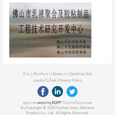
เทปบรรจุ BOPP
เทปเครื่องเขียน BOPP
บอปเทป จัมโบ รอลล์
เทปอลูมิเนียมฟอยล์
บ้าน
เกี่ยวกับเรา
ติดต่อเรา
Desktop Site
เทปติดกันเอง 2 ด้าน
แผนผังเว็บไซต์
Privacy Policy
ผสมผสานอะคริลิคที่ใช้น้ํา
คุณภาพ
เทปบรรจุ BOPP
โรงงานในประเทศ
จีน.Copyright © 2025 Foshan Inder Adhesive
เทปผสมผสมผสมที่ติดตัวเอง
Product Co., Ltd.. All Rights Reserved.