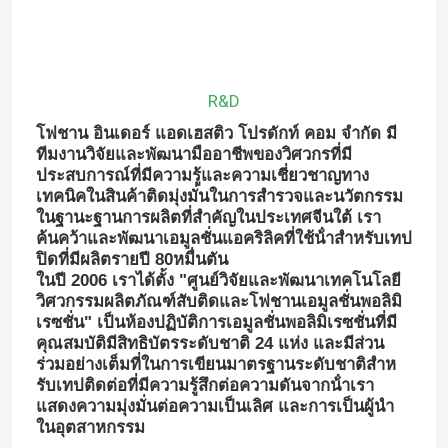
รายการ VR
R&D
เกี่ยวกับเรา
โฟชาน อินเดอร์ แอดเฮสติว โปรดักท์ คอม จํากัด มี
ทีมงานวิจัยและพัฒนามืออาชีพของวิศวกรที่มี
ประสบการณ์ที่มีความรู้และความเชี่ยวชาญทาง
ทัวร์โรงงาน
เทคนิคในสินค้าติดมุ่งมั่นในการสํารวจและนวัตกรรม
ในฐานะฐานการผลิตที่สําคัญในประเทศจีนใต้ เรา
ค้นคว้าและพัฒนาเอมูลชั่นแอคริลิคที่ใช้น้ําสําหรับเทป
การควบคุมคุณภาพ
ปิดที่มีผลิตรายปี 80หมื่นตัน
ในปี 2006 เราได้ตั้ง "ศูนย์วิจัยและพัฒนาเทคโนโลยี
วิศวกรรมผลิตภัณฑ์สับติดและโฟชานเอมูลชั่นพอลิมิ
ติดต่อเรา
เรซชั่น" เป็นห้องปฏิบัติการเอมูลชั่นพอลิมิเรซชั่นที่มี
คุณสมบัติมีสิทธิบัตรระดับชาติ 24 แห่ง และมีส่วน
ร่วมอย่างเต็มที่ในการเขียนมาตรฐานระดับชาติสําห
ข่าว
รับเทปติดต่อที่มีความรู้สึกต่อความดันจากน้ําเรา
แสดงความมุ่งมั่นต่อความเป็นเลิศ และการเป็นผู้นํา
ในอุตสาหกรรม
กรณี