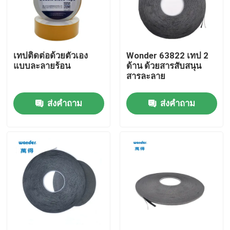
รายการ VR
เทปติดต่อด้วยตัวเอง
Wonder 63822 เทป 2
เกี่ยวกับเรา
แบบละลายร้อน
ด้าน ด้วยสารสับสนุน
สารละลาย
ทัวร์โรงงาน
ส่งคำถาม
ส่งคำถาม
การควบคุมคุณภาพ
ติดต่อเรา
ข่าว
กรณี