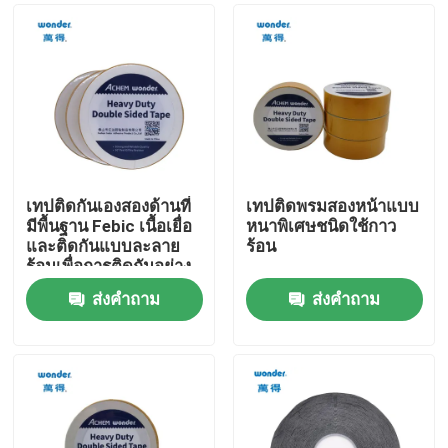
เทปติดกันเองสองด้านที่
เทปติดพรมสองหน้าแบบ
มีพื้นฐาน Febic เนื้อเยื่อ
หนาพิเศษชนิดใช้กาว
และติดกันแบบละลาย
ร้อน
ร้อนเพื่อการติดกันอย่าง
แข็งแรง
ส่งคำถาม
ส่งคำถาม
บ้าน
สินค้า
วิดีโอ