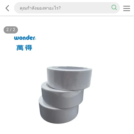
2
/
2