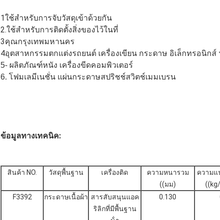
1ใช้สําหรับ
การจับวัสดุเข้าด้วยกัน
2.
ใช้สําหรับการติดตั้งสิ่งของไว้ในที่
3คุณ
กรุงเทพมหานคร
4อุตสาหกรรมตกแต่งรถยนต์ เครื่องเขียน กระดาษ อิเล็กทรอนิกส์
5- ผลิตภัณฑ์หนัง เครื่องขีดคอมพิวเตอร์
6. โฟมเลมีเนชั่น แผ่นกระดาษสปริชช์สวิตช์เมมเบรน
ข้อมูลทางเทคนิค:
สินค้า NO.
วัสดุพื้นฐาน
เครื่องติด
ความหนารวม
ความแน
((มม)
((k
F3392
กระดาษเนื้อผ้า
สารสับสนุนแอค
0.130
ริลิกที่มีพื้นฐาน