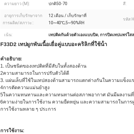
ความยาว (M):
ปกติ50-70
สี:
อายุการเก็บรักษาจาก
12 เดือน / เก็บรักษาที่
รหัส 
การผลิต/สภาวะ::
10~40℃,5~90%RH
เน้น:
เทปติดกันด้วยตัวเองแบบปิด
,
การปิดเทปแพร่ใส
F33D2 เทปผูกพันเนื้อเยื่อคู่แบบอะคริลิกที่ใช้น้ํา
คําอธิบาย:
1. เป็นชนิดของเทปติดที่มีสับในทั้งสองด้าน
2ความสามารถในการปรับตัวได้ดี
3. แผ่นเล็บที่ใช้ในเทปสองด้านสามารถแตกต่างกันในความแข็
4การตัดความแม่นยําสูง
5ในความทนทานและความทนทานต่อสภาพอากาศ มันมีผลงานที่
6ความง่ายในการใช้งาน ความยืดหยุ่น และความสามารถในการผูกพัน
การใช้งานหลาย ๆ ประการ
การใช้งาน: