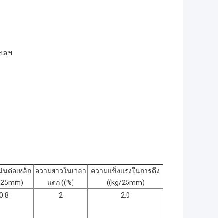
 ฯลฯ
่นต่อเหล็ก
ความยาวในเวลา
ความแข็งแรงในการดึง
g/25mm)
แตก ((%)
((kg/25mm)
0.8
2
2.0