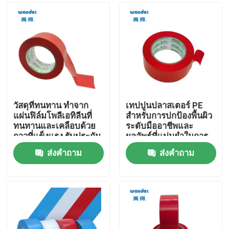
วัสดุที่ทนทาน ทำจาก
เทปปูนปลาสเตอร์ PE
แผ่นฟิล์มโพลีเอทิลีนที่
สำหรับการปกป้องพื้นผิว
ทนทานและเคลือบด้วย
ระดับมืออาชีพและ
กาวที่แข็งแรง รับประกัน
ผลลัพธ์ที่แม่นยำในการ
การปกป้องที่ยาวนาน
ทำเครื่องหมายเส้น
ส่งคำถาม
ส่งคำถาม
ตกแต่ง
บ้าน
สินค้า
วิดีโอ