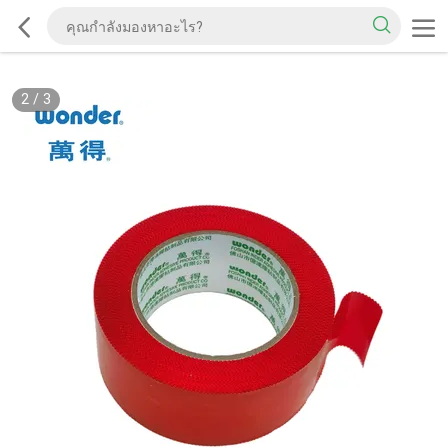
2
/
3