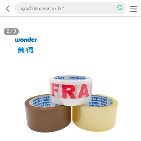
2
/
3