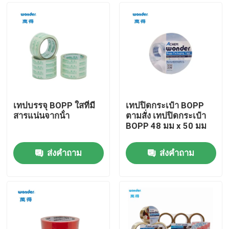
เทปบรรจุ BOPP ใสที่มี
เทปปิดกระเป๋า BOPP
สารแน่นจากน้ํา
ตามสั่ง เทปปิดกระเป๋า
BOPP 48 มม x 50 มม
ส่งคำถาม
ส่งคำถาม
บ้าน
สินค้า
วิดีโอ