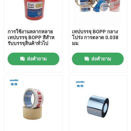
รายการ VR
การใช้งานหลากหลาย
เทปบรรจุ BOPP กลาง
เกี่ยวกับเรา
เทปบรรจุ BOPP สีสําห
โปร่ง การตลาด 0.038
รับบรรจุสินค้าทั่วไป
มม
ทัวร์โรงงาน
ส่งคำถาม
ส่งคำถาม
การควบคุมคุณภาพ
ติดต่อเรา
ข่าว
กรณี